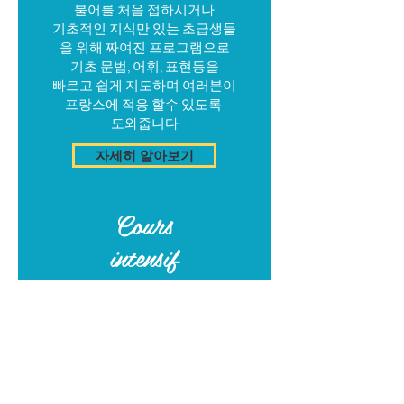
불어를 처음 접하시거나
기초적인 지식만 있는 초급생들
을 위해 짜여진 프로그램으로
기초 문법, 어휘, 표현등을
빠르고 쉽게 지도하며 여러분이
프랑스에 적응 할수 있도록
​도와줍
니다
자세히 알아보기
Cours
intensif
중고등생 집중반
프랑스 중고등 과정을 이수해야
하는 주재 한국 청소년들을 위해