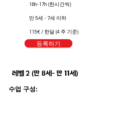
16h-17h (한시간씩)
만 5세 - 7세 이하
115€ / 한달 (4 주 기준)
등록하기
레벨 2 (만 8세- 만 11세)
수업 구성:
일상 생활에 유용한 주제들의
대화
녹음 파일을 듣고
어휘와 표현, 그에
따른 간단한 문법들에 대해 공부하
며 특히 듣기와 말하기를 집중적으
로 훈련 합니다.